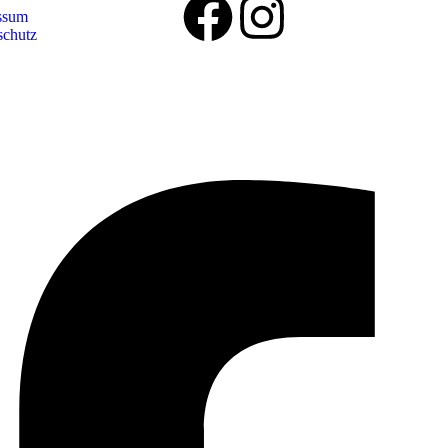
ssum
schutz