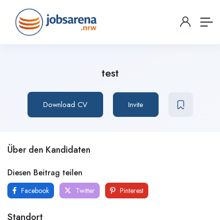
test
Download CV
Invite
Über den Kandidaten
Diesen Beitrag teilen
Facebook
Twitter
Pinterest
Standort