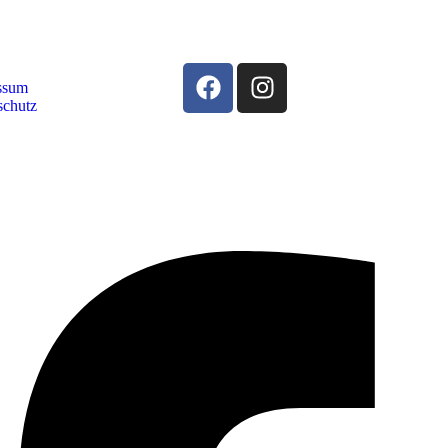
ssum
schutz